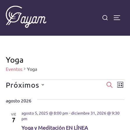
Saltar
al
Buscar:
Altern
contenido
Yoga
Eventos
Yoga
Eventos
Próximos
N
N
Buscar
Lista
a
S
a
agosto 2026
e
v
v
l
e
agosto 5, 2025 @ 8:00 pm
-
diciembre 31, 2026 @ 9:30
VIE
e
pm
7
e
g
c
Yoga y Meditación EN LÍNEA