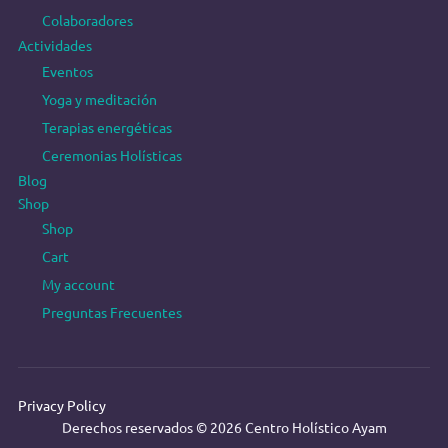
a
Colaboradores
s
Actividades
Eventos
d
Yoga y meditación
e
Terapias energéticas
Ceremonias Holísticas
E
Blog
Shop
v
Shop
e
Cart
My account
n
Preguntas Frecuentes
t
o
Privacy Policy
s
Derechos reservados © 2026 Centro Holístico Ayam